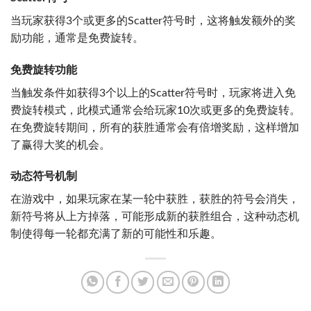
当玩家获得3个或更多的Scatter符号时，这将触发额外的奖
励功能，通常是免费旋转。
免费旋转功能
当触发条件如获得3个以上的Scatter符号时，玩家将进入免
费旋转模式，此模式通常会给玩家10次或更多的免费旋转。
在免费旋转期间，所有的获胜通常会有倍增奖励，这样增加
了赢得大奖的机会。
动态符号机制
在游戏中，如果玩家在某一轮中获胜，获胜的符号会消失，
新符号将从上方掉落，可能形成新的获胜组合，这种动态机
制使得每一轮都充满了新的可能性和乐趣。