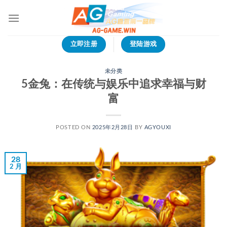
跳
到
内
容
立即注册
登陆游戏
未分类
5金兔：在传统与娱乐中追求幸福与财
富
POSTED ON
2025年2月28日
BY
AGYOUXI
28
2 月