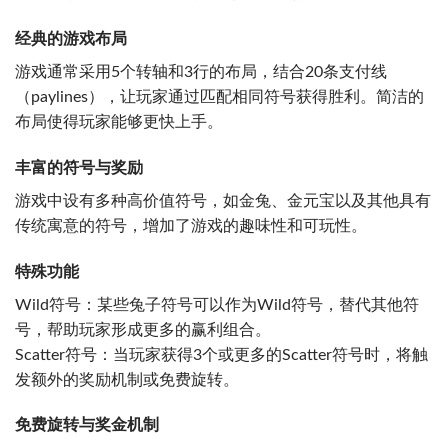
经典的游戏布局
游戏通常采用5个转轴和3行的布局，结合20条支付线
（paylines），让玩家通过匹配相同符号获得胜利。简洁的
布局使得玩家能够更快上手。
丰富的符号与奖励
游戏中设有多种高价值符号，如金兔、金元宝以及其他具有
传统寓意的符号，增加了游戏的趣味性和可玩性。
特殊功能
Wild符号：某些兔子符号可以作为Wild符号，替代其他符
号，帮助玩家形成更多的赢利组合。
Scatter符号：当玩家获得3个或更多的Scatter符号时，将触
发额外的奖励机制或免费旋转。
免费旋转与奖金机制