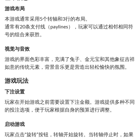
游戏布局
本游戏通常采用5个转轴和3行的布局。
通常有20条支付线（paylines），玩家可以通过相邻相同符
号的组合来获胜。
视觉与音效
游戏的界面色彩丰富，充满了兔子、金元宝和其他象征吉祥
如意的传统元素，背景音乐更是营造出轻松愉快的氛围。
游戏玩法
下注设置
玩家在开始游戏之前需要设置下注金额。游戏提供多种不同
的投注选项，便于玩家根据自身的预算进行调整。
启动游戏
玩家点击“旋转”按钮，转轴开始旋转。当转轴停止时，如果