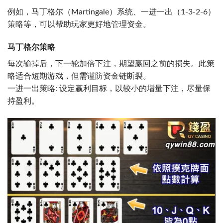
例如，马丁格尔（Martingale）系统、一进一出（1-3-2-6）
策略等，可以帮助玩家更好地管理资金。
马丁格尔策略
每次输掉后，下一轮加倍下注，期望赢回之前的损失。此策
略适合短期游戏，但需谨防资金链断裂。
一进一出策略: 设定赢利目标，以较小的增量下注，尽量保
持盈利。