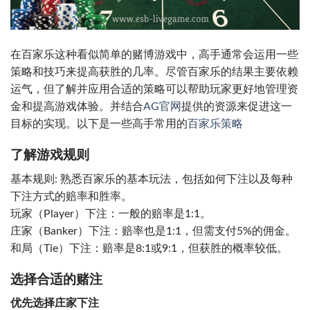
在百家乐这种看似简单的赌博游戏中，高手通常会运用一些
策略和技巧来提高获胜的几率。尽管百家乐的结果主要依赖
运气，但了解并应用合适的策略可以帮助玩家更好地管理资
金和提高游戏体验。并结合
AG官网
提供的资源来促进这一
目标的实现。以下是一些高手常用的
百家乐策略
了解游戏规则
基本规则: 熟悉百家乐的基本玩法，包括如何下注以及每种
下注方式的赔率和胜率。
玩家（Player）下注：一般的赔率是1:1。
庄家（Banker）下注：赔率也是1:1，但需支付5%的佣金。
和局（Tie）下注：赔率是8:1或9:1，但获胜的概率较低。
选择合适的赌注
优先选择庄家下注