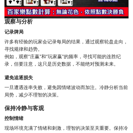
观察与分析
记录牌局
许多有经验的玩家会记录每局的结果，通过观察轮盘走向，
寻找规律和趋势。
例如，观察“庄赢”和“玩家赢”的频率，寻找可能的连胜纪
录，但要注意，这只是历史数据，不能绝对预测未来。
避免追逐损失
一旦遭遇连串失败，避免因情绪波动而加注。冷静分析当前
局势，减少不理智的决策。
保持冷静与客观
控制情绪
现场环境充满了情绪和刺激，理智的决策至关重要。保持冷