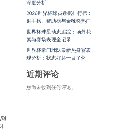
深度分析
2026世界杯球员数据排行榜：
射手榜、帮助榜与金靴奖热门
世界杯球星动态追踪：场外花
絮与赛场表现全记录
世界杯豪门球队最新热身赛表
现分析：状态好坏一目了然
近期评论
您尚未收到任何评论。
现到
讨