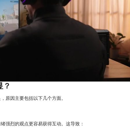
显？
显，原因主要包括以下几个方面。
情绪强烈的观点更容易获得互动。这导致：