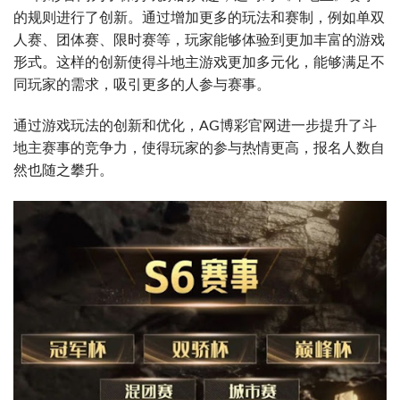
的规则进行了创新。通过增加更多的玩法和赛制，例如单双
人赛、团体赛、限时赛等，玩家能够体验到更加丰富的游戏
形式。这样的创新使得斗地主游戏更加多元化，能够满足不
同玩家的需求，吸引更多的人参与赛事。
通过游戏玩法的创新和优化，AG博彩官网进一步提升了斗
地主赛事的竞争力，使得玩家的参与热情更高，报名人数自
然也随之攀升。