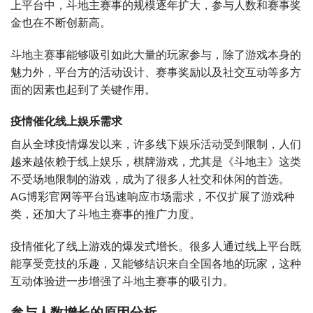
上平台中，斗地主赛事的规模逐年扩大，参与人数和赛事奖
金也在不断创新高。
斗地主赛事能够吸引如此大量的玩家参与，除了游戏本身的
魅力外，平台方的活动设计、赛事奖励以及社交互动等多方
面的因素也起到了关键作用。
疫情催化线上娱乐需求
自从全球疫情爆发以来，许多线下娱乐活动受到限制，人们
越来越依赖于线上娱乐，棋牌游戏，尤其是《斗地主》这类
不受场地限制的游戏，成为了很多人社交和休闲的首选。
AG博彩官网等平台迅速响应市场需求，不仅扩展了游戏种
类，还加大了斗地主赛事的推广力度。
疫情催化了线上游戏的爆发式增长。很多人通过线上平台既
能享受竞技的乐趣，又能够结识来自全国各地的玩家，这种
互动体验进一步增强了斗地主赛事的吸引力。