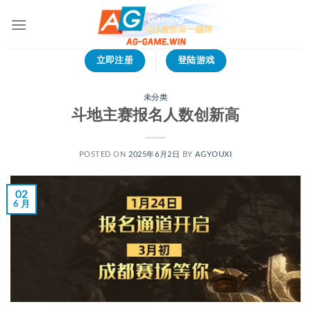
跳
到
内
容
立即注册
登陆游戏
未分类
斗地主赛报名人数创新高
POSTED ON
2025年6月2日
BY
AGYOUXI
02
6 月