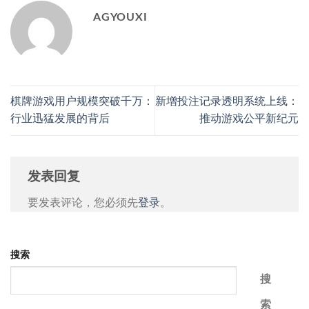
AGYOUXI
棋牌游戏用户规模突破千万：
新增投注记录透明系统上线：
行业迅猛发展的背后
推动游戏公平新纪元
发表回复
要发表评论，您必须先
登录
。
搜索
搜
索