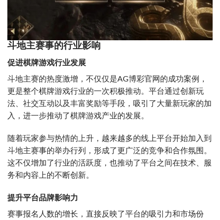
斗地主赛事的行业影响
促进棋牌游戏行业发展
斗地主赛的热度激增，不仅仅是AG博彩官网的成功案例，
更是整个棋牌游戏行业的一次积极推动。平台通过创新玩
法、社交互动以及丰富奖励等手段，吸引了大量新玩家的加
入，进一步推动了棋牌游戏产业的发展。
随着玩家参与热情的上升，越来越多的线上平台开始加入到
斗地主赛事的举办行列，形成了更广泛的竞争和合作氛围。
这不仅增加了行业的活跃度，也推动了平台之间在技术、服
务和内容上的不断创新。
提升平台品牌影响力
赛事报名人数的增长，直接反映了平台的吸引力和市场份