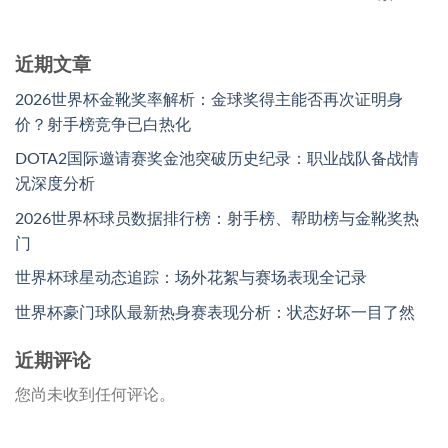
近期文章
2026世界杯金靴奖率解析：金球奖得主能否再次证明身
价？射手榜竞争已白热化
DOTA2国际邀请赛奖金池突破历史纪录：职业战队备战情
况深度分析
2026世界杯球员数据排行榜：射手榜、帮助榜与金靴奖热
门
世界杯球星动态追踪：场外花絮与赛场表现全记录
世界杯豪门球队最新热身赛表现分析：状态好坏一目了然
近期评论
您尚未收到任何评论。