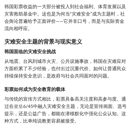
韩国彩票收益的一大部分被投入到社会福利、体育发展以及
灾害救助基金中。这也是为何当“灾难安全”成为主题时，社
会舆论普遍给予正面评价——它并非口号，而是与实际资金
流向相呼应。
灾难安全主题的背景与现实意义
韩国面临的灾难安全挑战
从地震、台风到城市火灾、公共设施事故，韩国在灾难应对
方面积累了不少经验，也付出过沉重代价。如何让普通民众
持续保持安全意识，是政府与社会共同面对的问题。
彩票如何成为安全教育的载体
与传统的宣传方式相比，彩票具备高关注度和高参与度。通
过在로또6/45中融入灾难安全主题，无论是宣传画面、选号
提示，还是公益广告，都能在潜移默化中强化公众认知。这
种方式，比单纯说教更容易被接受。