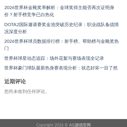
2026世界杯金靴奖率解析：金球奖得主能否再次证明身
价？射手榜竞争已白热化
DOTA2国际邀请赛奖金池突破历史纪录：职业战队备战情
况深度分析
2026世界杯球员数据排行榜：射手榜、帮助榜与金靴奖热
门
世界杯球星动态追踪：场外花絮与赛场表现全记录
世界杯豪门球队最新热身赛表现分析：状态好坏一目了然
近期评论
您尚未收到任何评论。
Copyright 2026 ©
AG游戏官网