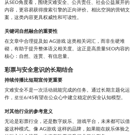
从SEO角度看，围绕灾难安全、公共责任、社会公益展开的
内容，更容易获得搜索引擎的正向评价。相比空洞的营销文
案，这类内容更具权威性和可读性。
关键词自然融合的重要性
在文章中合理提及如 AG游戏 这类相关词汇，而非生硬堆
砌，有助于提升整体语义相关度。这正是高质量SEO内容的
核心：自然、连贯、有信息量。
彩票与安全意识的长期结合
持续传播比短期宣传更重要
灾难安全不是一次活动就能完成的任务。通过长期主题化运
作，로또6/45有望在公众心中建立稳定的安全认知模型。
对其他行业的参考意义
无论是彩票行业，还是数字娱乐、游戏平台，未来都可以借
鉴这种模式。像 AG游戏 这样的品牌，如果能在娱乐体验之