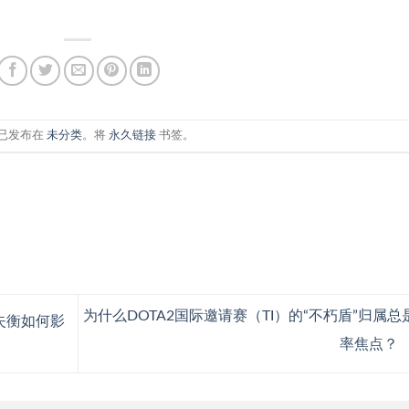
已发布在
未分类
。将
永久链接
书签。
为什么DOTA2国际邀请赛（TI）的“不朽盾”归属总
失衡如何影
率焦点？