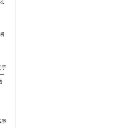
么
瞬
用手
一
惜
观察