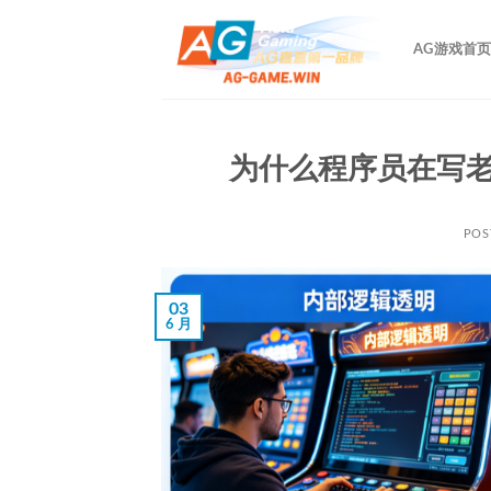
跳
到
AG游戏首
内
容
为什么程序员在写
POS
03
6 月