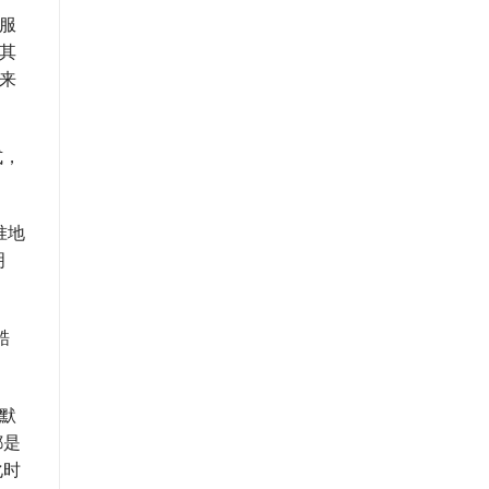
试服
其
来
式，
准地
明
酷
默
都是
化时