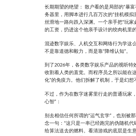
长期期望的绝望： 散户看的是局部的“暴富
务器里，用脚本进行几百万次的“挂机模拟
丝滑地一路向跌入深渊。一个亲手把“玩家
的工资，扔进这个他亲手设计的绞肉机里
混迹数字娱乐、人机交互和网络行为学这
不是靠道德和毅力，而是靠“降维认知”。
到了2026年，各类数字娱乐产品的视听
收割着人类的直觉。而程序员之所以能在这
化”的免疫力。他们拆解了机制，于是幻想
不过，作为在数字迷雾里行走的普通玩家，
心智”：
别去相信任何所谓的“运气玄学”，也别被
念一句：“这只是一串已经跑完的伪随机代
给算法送去的燃料。看清游戏的底层是生