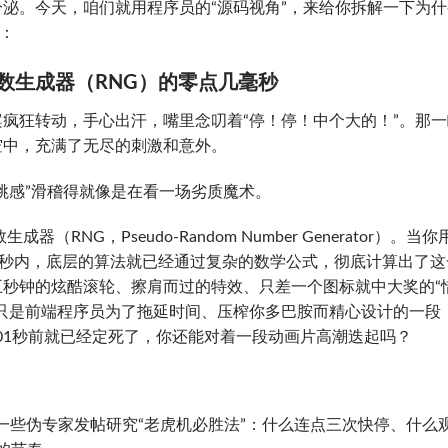
泌。今天，咱们就用程序员的“源码视角”，来给你拆解一下为什
：
数生成器（RNG）的零点几毫秒
疯狂转动，手心出汗，嘴里念叨着“停！停！中个大的！”。那一
空中，充满了无尽的刺激和意外。
跳感”滑稽得就像是在看一场劣质魔术。
RNG，Pseudo-Random Number Generator）。当你
之一秒内，底层的算法就已经通过复杂的数学公式，彻底计算出了这
秒钟的炫酷滚轮、擦肩而过的特效、只差一个图标就中大奖的“
只是前端程序员为了拖延时间、压榨你多巴胺而精心设计的一段
.001秒前就已经定死了，你还能对着一段动画片高潮迭起吗？
一些伪专家发帖研究“老虎机必胜法”：什么连点三次快停、什么