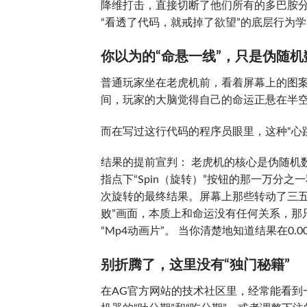
降维打击，直接切断了他们所有的多巴胺分
“看透了代码，就戒掉了欲望”的底层行为学
你以为的“命悬一线”，只是伪随机
普通玩家坐在老虎机前，看着屏幕上的图案
间，玩家的大脑觉得自己的命运正悬在半
而在写过这行代码的程序员眼里，这种“心
结果的提前宣判： 老虎机的核心是伪随机数生成器（
指点下“Spin（旋转）”按钮的那一万分
次旋转的最终结果。屏幕上那些转动了三五
败”画面，本质上和命运没有任何关系，那
“Mp4动画片”。 当你清楚地知道结果在0
别折腾了，这里没有“独门秘籍”
在AG官方网站的技术社区里，经常能看到