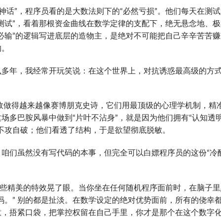
神话”，程序员看的是大数法则下的“必然亏损”。他们每天在测
测试”，看着那根资金曲线在数学定律的支配下，绝无悬念地、极
必输”的逻辑写进底层的造物主，是绝对不可能把自己辛辛苦苦赚
的。
么多年，我经常开玩笑说：在这个世界上，对抗诱惑最高级的方
特效做得越来越像赛博朋克史诗，它们用最顶级的心理学机制，精
场多巴胺风暴中做到“片叶不沾身”，就是因为他们拥有“认知透
不攻自破；他们看透了结构，于是欲望彻底脱敏。
咱们虽然没有写代码的本事，但完全可以白嫖程序员的这份“冷
那些精美的特效晃了眼。当你坐在任何随机程序面前时，在脑子里
码。” 别的都是扯淡。在数学设定的绝对优势面前，所有的侥幸
意，捂紧口袋，把掌控权留在自己手里，你才是那个在这个数字