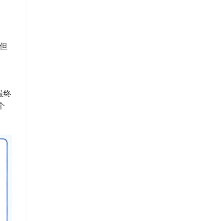
但
最终
个