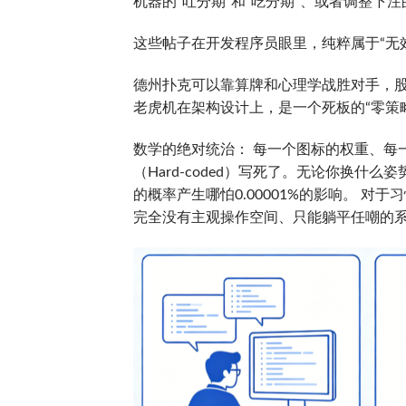
机器的“吐分期”和“吃分期”、或者调整下
这些帖子在开发程序员眼里，纯粹属于“无
德州扑克可以靠算牌和心理学战胜对手，股
老虎机在架构设计上，是一个死板的“零策
数学的绝对统治： 每一个图标的权重、每一
（Hard-coded）写死了。无论你换
的概率产生哪怕0.00001%的影响。 对
完全没有主观操作空间、只能躺平任嘲的