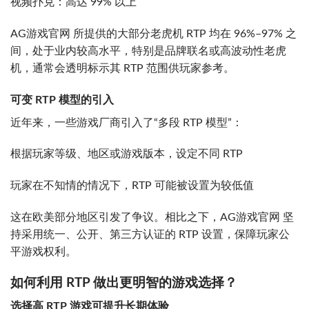
视频扑克：高达 99% 以上
AG游戏官网 所提供的大部分老虎机 RTP 均在 96%–97% 之
间，处于业内较高水平，特别是品牌联名或高波动性老虎
机，通常会透明标示其 RTP 范围供玩家参考。
可变 RTP 模型的引入
近年来，一些游戏厂商引入了“多段 RTP 模型”：
根据玩家等级、地区或游戏版本，设定不同 RTP
玩家在不知情的情况下，RTP 可能被设置为较低值
这在欧美部分地区引发了争议。相比之下，AG游戏官网 坚
持采用统一、公开、第三方认证的 RTP 设置，保障玩家公
平游戏权利。
如何利用 RTP 做出更明智的游戏选择？
选择高 RTP 游戏可提升长期体验