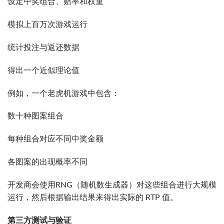
设定中奖组合、赔率和权重
模拟上百万次游戏运行
统计投注与返还数据
得出一个近似理论值
例如，一个老虎机游戏中包含：
数十种图案组合
每种组合对应不同中奖金额
各图案的出现概率不同
开发商会使用RNG（随机数生成器）对这些组合进行大规模
运行，然后根据输出结果来得出实际的 RTP 值。
第三方测试与验证