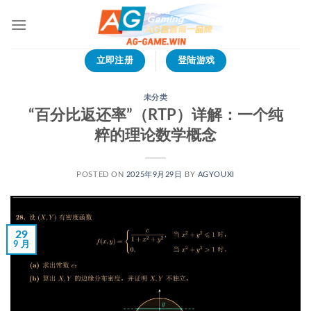
跳
到
内
容
立即注册
登陆游戏
未分类
“百分比返还率”（RTP）详解：一个纯
粹的理论数学概念
POSTED ON
2025年9月29日
BY
AGYOUXI
29
9 月