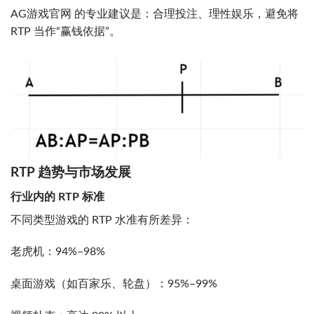
AG游戏官网 的专业建议是：合理投注、理性娱乐，避免将
RTP 当作“赢钱依据”。
RTP 趋势与市场发展
行业内的 RTP 标准
不同类型游戏的 RTP 水准有所差异：
老虎机：94%–98%
桌面游戏（如百家乐、轮盘）：95%–99%