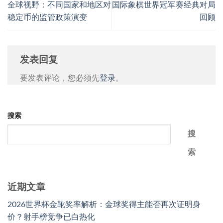
全球视野：不同国家和地区对
国际象棋世界冠军赛经典对局
稳定币的监管政策演变
回顾
发表回复
要发表评论，您必须先
登录
。
搜索
搜
索
近期文章
2026世界杯金靴奖率解析：金球奖得主能否再次证明身
价？射手榜竞争已白热化