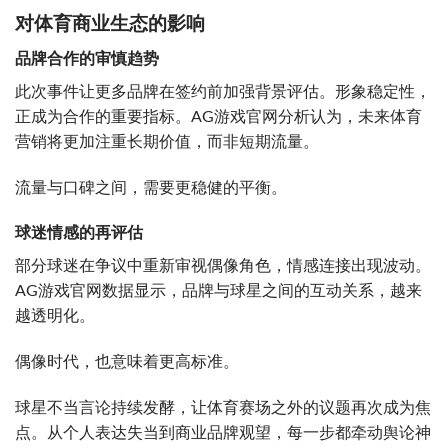
对体育商业生态的影响
品牌合作的审慎趋势
此次事件让更多品牌在签约前加强背景评估。形象稳定性，
正成为合作的重要指标。AG游戏官网分析认为，未来体育
营销将更加注重长期价值，而非短期流量。
流量与口碑之间，需要更稳健的平衡。
球迷情感的再评估
部分球迷在争议中重新审视偶像角色，情感连接出现波动。
AG游戏官网数据显示，品牌与球星之间的互动关系，越来
越透明化。
偶像时代，也意味着更高标准。
球星不当言论持续发酵，让体育赛场之外的议题再次成为焦
点。从个人表达失当到商业品牌观望，每一步都牵动舆论神