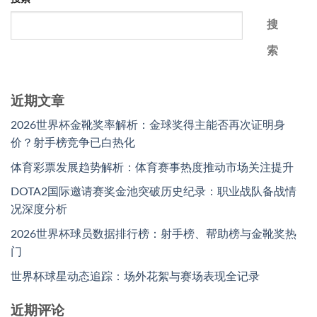
搜
索
近期文章
2026世界杯金靴奖率解析：金球奖得主能否再次证明身
价？射手榜竞争已白热化
体育彩票发展趋势解析：体育赛事热度推动市场关注提升
DOTA2国际邀请赛奖金池突破历史纪录：职业战队备战情
况深度分析
2026世界杯球员数据排行榜：射手榜、帮助榜与金靴奖热
门
世界杯球星动态追踪：场外花絮与赛场表现全记录
近期评论