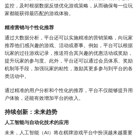
监控，及时根据数据反馈优化游戏策略，从而确保每一位玩
家都能获得最匹配的游戏体验。
精准营销与个性化推荐
通过大数据分析，平台还可以实施精准的营销策略，向玩家
推荐他们感兴趣的游戏、活动或赛事。例如，平台可以根据
玩家的过往游戏记录，推送符合其兴趣的优惠活动或奖励，
提升玩家的参与度。此外，平台还可以通过会员体系、奖励
机制等手段，加强玩家的粘性，激励其更多参与到平台的各
类活动中。
通过精准的用户分析和个性化的推荐，平台不仅能够提升用
户体验，还能有效增加平台的收入。
持续创新：未来趋势
人工智能与自动化技术的应用
未来，人工智能（AI）将在棋牌游戏平台中扮演越来越重要