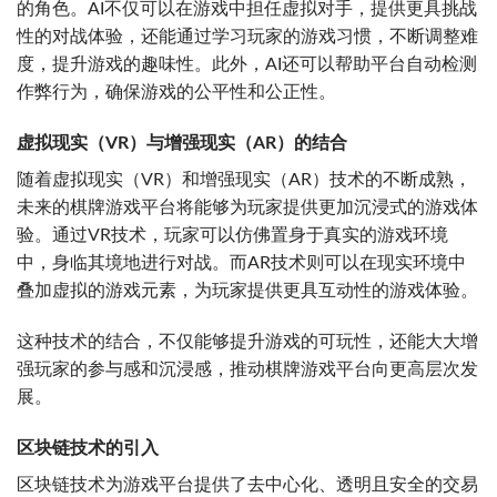
的角色。AI不仅可以在游戏中担任虚拟对手，提供更具挑战
性的对战体验，还能通过学习玩家的游戏习惯，不断调整难
度，提升游戏的趣味性。此外，AI还可以帮助平台自动检测
作弊行为，确保游戏的公平性和公正性。
虚拟现实（VR）与增强现实（AR）的结合
随着虚拟现实（VR）和增强现实（AR）技术的不断成熟，
未来的棋牌游戏平台将能够为玩家提供更加沉浸式的游戏体
验。通过VR技术，玩家可以仿佛置身于真实的游戏环境
中，身临其境地进行对战。而AR技术则可以在现实环境中
叠加虚拟的游戏元素，为玩家提供更具互动性的游戏体验。
这种技术的结合，不仅能够提升游戏的可玩性，还能大大增
强玩家的参与感和沉浸感，推动棋牌游戏平台向更高层次发
展。
区块链技术的引入
区块链技术为游戏平台提供了去中心化、透明且安全的交易