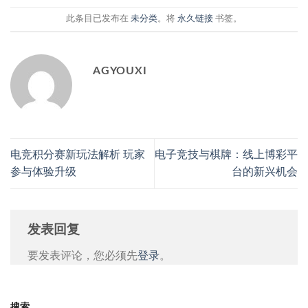
此条目已发布在
未分类
。将
永久链接
书签。
AGYOUXI
电竞积分赛新玩法解析 玩家
电子竞技与棋牌：线上博彩平
参与体验升级
台的新兴机会
发表回复
要发表评论，您必须先
登录
。
搜索