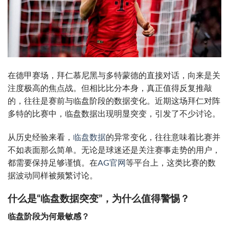
在德甲赛场，拜仁慕尼黑与多特蒙德的直接对话，向来是关
注度极高的焦点战。但相比比分本身，真正值得反复推敲
的，往往是赛前与临盘阶段的数据变化。近期这场拜仁对阵
多特的比赛中，临盘数据出现明显突变，引发了不少讨论。
从历史经验来看，
临盘数据
的异常变化，往往意味着比赛并
不如表面那么简单。无论是球迷还是关注赛事走势的用户，
都需要保持足够谨慎。在
AG官网
等平台上，这类比赛的数
据波动同样被频繁讨论。
什么是“临盘数据突变”，为什么值得警惕？
临盘阶段为何最敏感？