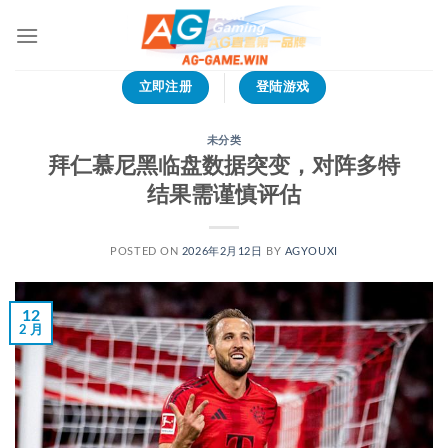
跳
到
内
容
立即注册
登陆游戏
未分类
拜仁慕尼黑临盘数据突变，对阵多特
结果需谨慎评估
POSTED ON
2026年2月12日
BY
AGYOUXI
12
2 月