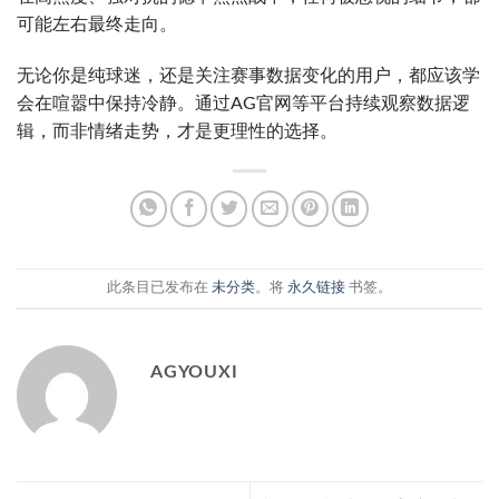
可能左右最终走向。
无论你是纯球迷，还是关注赛事数据变化的用户，都应该学
会在喧嚣中保持冷静。通过AG官网等平台持续观察数据逻
辑，而非情绪走势，才是更理性的选择。
此条目已发布在
未分类
。将
永久链接
书签。
AGYOUXI