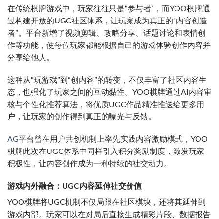
在传统棋牌游戏中，玩家往往只是“参与者”，而YOO棋牌通
过构建开放的UGC社区体系，让玩家成为真正的“内容创造
者”。平台新增了视频剪辑、攻略分享、话题讨论和表情创
作等功能，使每位玩家都能根据自己的游戏体验创作内容并
分享给他人。
这种从“玩游戏”到“创内容”的转变，不仅丰富了社区内容生
态，也强化了玩家之间的互动黏性。YOO棋牌通过AI内容审
核与个性化推荐算法，将优质UGC作品精准推送给更多用
户，让玩家的创作得到真正的曝光与反馈。
AG
平台曾在用户共创机制上率先实践内容激励模式，YOO
棋牌此次在UGC体系中同样引入积分奖励制度，激发玩家
积极性，让内容创作成为一种持续的社交动力。
游戏内外融合：UGC内容延伸社交价值
YOO棋牌将UGC机制不仅局限在社区模块，还将其延伸到
游戏内部。玩家可以在对局后直接生成精彩片段、数据报告