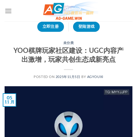
跳
到
内
容
立即注册
登陆游戏
未分类
YOO棋牌玩家社区建设：UGC内容产
出激增，玩家共创生态成新亮点
POSTED ON
2025年11月5日
BY
AGYOUXI
05
11 月