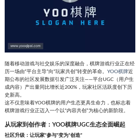
随着移动游戏与社交娱乐的深度融合，棋牌游戏行业正在经
历一场由“平台主导”向“玩家共创”转变的革命。
YOO棋牌
近
期公布的社区发展数据引发广泛关注——平台UGC（用户生
成内容）产出量同比增长近200%，玩家社区活跃度创下历
史新高。
这不仅意味着YOO棋牌的用户生态更具生命力，也标志着
棋牌游戏行业正迈入一个以“内容共创”为核心的新阶段。
从玩家到创作者：YOO棋牌UGC生态全面崛起
社区升级：让玩家“参与”变为“创造”