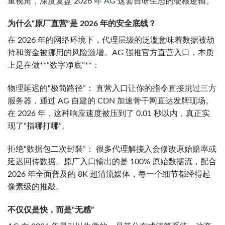
重视角，深度复盘 2026 年
AG
这套自研生态的硬核逻辑。
为什么“原厂直营”是 2026 年的安全底线？
在 2026 年的网络环境下，代理层级的泛滥意味着数据被劫
持和资金被挪用的风险激增。AG 强推官方直营入口，本质
上是在做**“数字净底”**：
物理延迟的“极简路径”： 直营入口让你的指令直接跳过三方
服务器，通过 AG 自建的 CDN 加速骨干网直达发牌现场。
在 2026 年，这种响应速度被压到了 0.01 秒以内，真正实
现了“指哪打哪”。
拒绝“数据包二次封裝”： 很多代理解接入会修改原始赔率或
延迟回传数据。原厂入口输出的是 100% 原始数据流，配合
2026 年全面普及的 8K 超清流媒体，每一个细节都经得起
像素级的推敲。
不仅仅是快，而是“无感”