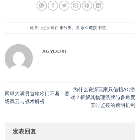
此条目已发布在
未分类
。将
永久链接
书签。
AGYOUXI
为什么资深玩家只信赖AG游
网球大满贯首轮冷门不断：赛
戏？拆解其物理洗牌与多角度
场风云与战术解析
实时监控的透明机制
发表回复