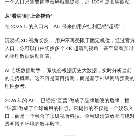
一个入口只需要简单密码就能提款，那 100% 是套牌假站。
从“看牌”到“上帝视角”
在 2026 年的入口内，AG 带来的用户红利已经“超纲”：
沉浸式 3D 视角切换： 用户不再受限于固定机位，通过官方
入口，你可以自由切换多个 4K 超清副视角，甚至查看实时
的物理数据波动图表。
AI 临场数据助手： 系统会根据历史大数据，实时分析当前
的走势概率。这不再是盲目猜测，而是基于神经网络预测的
理性参考。
2026 年的 AG，已经把“直营”做成了品牌最硬的盾牌，把
“结算”做成了全球通用的护照。它提供的不仅是一个娱乐入
口，而是一个融合了顶级视听科技、金融级清算效率与绝对
透明博弈环境的数字殿堂。