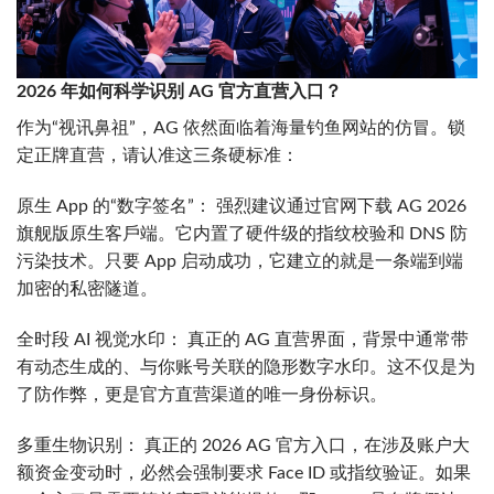
2026 年如何科学识别 AG 官方直营入口？
作为“视讯鼻祖”，AG 依然面临着海量钓鱼网站的仿冒。锁
定正牌直营，请认准这三条硬标准：
原生 App 的“数字签名”： 强烈建议通过官网下载 AG 2026
旗舰版原生客戶端。它内置了硬件级的指纹校验和 DNS 防
污染技术。只要 App 启动成功，它建立的就是一条端到端
加密的私密隧道。
全时段 AI 视觉水印： 真正的 AG 直营界面，背景中通常带
有动态生成的、与你账号关联的隐形数字水印。这不仅是为
了防作弊，更是官方直营渠道的唯一身份标识。
多重生物识别： 真正的 2026 AG 官方入口，在涉及账户大
额资金变动时，必然会强制要求 Face ID 或指纹验证。如果