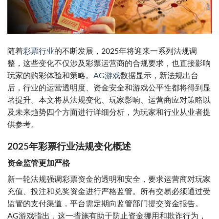
随着
彩票行业
的不断发展，2025年将迎来一系列法规调
整，这些变化不仅涉及彩票运营商的合规要求，也直接影响
玩家的购彩体验和策略。
AG游戏
数据显示，新法规出台
后，行业的运营透明度、资金安全和游戏公平性都将得到显
著提升。本文将从法规变化、玩家影响、运营商应对策略以
及未来趋势四个方面进行详细分析，为玩家和行业从业者提
供参考。
2025年彩票行业法规变化概述
资金监管更加严格
新一轮法规强调彩票资金的透明和安全，要求运营商对玩家
充值、投注和兑奖资金进行严格监管。所有交易必须通过受
监管的支付渠道，平台需定期向监管部门提交资金报告。
AG游戏指出，这一措施有助于防止资金挪用和欺诈行为，