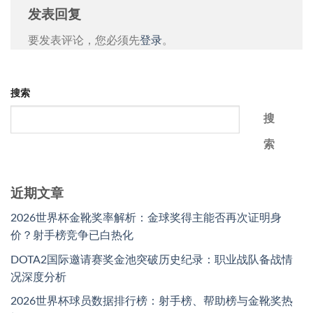
发表回复
要发表评论，您必须先
登录
。
搜索
搜
索
近期文章
2026世界杯金靴奖率解析：金球奖得主能否再次证明身
价？射手榜竞争已白热化
DOTA2国际邀请赛奖金池突破历史纪录：职业战队备战情
况深度分析
2026世界杯球员数据排行榜：射手榜、帮助榜与金靴奖热