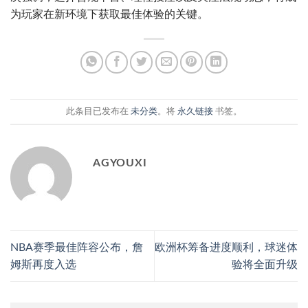
为玩家在新环境下获取最佳体验的关键。
此条目已发布在
未分类
。将
永久链接
书签。
AGYOUXI
NBA赛季最佳阵容公布，詹
欧洲杯筹备进度顺利，球迷体
姆斯再度入选
验将全面升级