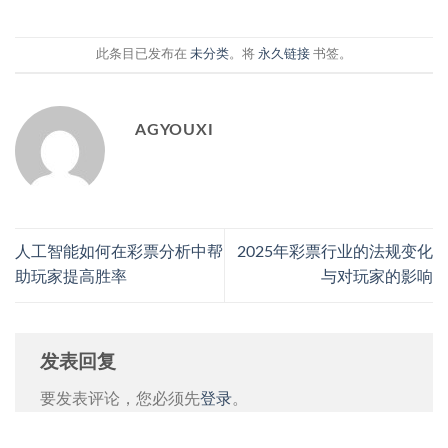
此条目已发布在
未分类
。将
永久链接
书签。
AGYOUXI
人工智能如何在彩票分析中帮
2025年彩票行业的法规变化
助玩家提高胜率
与对玩家的影响
发表回复
要发表评论，您必须先
登录
。