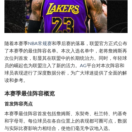
随着本赛季
NBA常规赛
和季后赛的落幕，联盟官方正式公布
了本赛季的最佳阵容名单。本次入选名单中，老将詹姆斯再
次位列首发，彰显其在联盟中的长期统治力。同时，年轻球
员的崛起也为联盟注入了新的活力。
AG
平台对本次阵容和
球员表现进行了深度数据分析，为广大球迷提供了全面的解
读和参考。
本赛季最佳阵容概览
首发阵容亮点
本赛季最佳阵容首发包括詹姆斯、东契奇、杜兰特、约基奇
和字母哥。每位球员在各自位置上的表现都可圈可点，数据
与实际比赛影响力相结合，使他们毫无争议地入选。