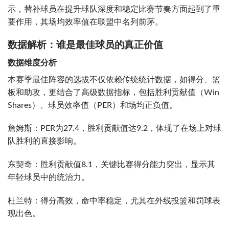
示，替补球员在提升球队深度和稳定比赛节奏方面起到了重
要作用，其场均效率值在联盟中名列前茅。
数据解析：谁是最佳球员的真正价值
数据维度分析
本赛季最佳阵容的选拔不仅依赖传统统计数据，如得分、篮
板和助攻，更结合了高级数据指标，包括胜利贡献值（Win
Shares）、球员效率值（PER）和场均正负值。
詹姆斯：PER为27.4，胜利贡献值达9.2，体现了在场上对球
队胜利的直接影响。
东契奇：胜利贡献值8.1，关键比赛得分能力突出，显示其
年轻球员中的统治力。
杜兰特：得分高效，命中率稳定，尤其在外线投篮和罚球表
现出色。