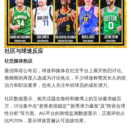
社区与球迷反应
社交媒体热议
最佳阵容公布后，球迷和媒体在社交平台上展开热烈讨论。
詹姆斯的再度入选成为讨论焦点，不少球迷称赞其长久的统
治力和职业素养，也有人关注年轻球员的成长潜力。
社区数据显示，相关话题在推特和微博上的互动量突破百
万，讨论集中在“老将表现稳定”“新秀潜力爆发”及“阵容合理
性分析”等方面。AG平台的舆情监测数据显示，正面评价占
比约70%，显示球迷普遍认可选拔结果。